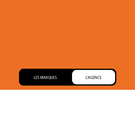
LES MARQUES
L'AGENCE
Ce site est la propriété de
flying fish
Siège social : 6 B Chemin de la Ferlatière – 69370 Saint Didier-
au-Monts-d’Or
Numéro de SIRET : 821 414 422 RCS Lyon